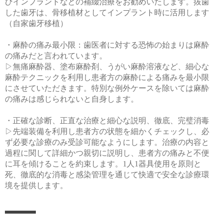
びインプラントなどの補綴治療をお勧めいたします。抜歯
した歯牙は、骨移植材としてインプラント時に活用します
（自家歯牙移植）
・麻酔の痛み最小限：歯医者に対する恐怖の始まりは麻酔
の痛みだと言われています。
▷無痛麻酔器、塗布麻酔剤、うがい麻酔溶液など、細心な
麻酔テクニックを利用し患者方の麻酔による痛みを最小限
にさせていただきます。特別な例外ケースを除いては麻酔
の痛みは感じられないと自身します。
・正確な診断、正直な治療と細心な説明、徹底、完璧消毒
▷先端装備を利用し患者方の状態を細かくチェックし、必
ず必要な診療のみ受診可能なようにします。治療の内容と
過程に関して詳細かつ親切に説明し、患者方の痛みと不便
に耳を傾けることを約束します。1人1器具使用を原則と
死、徹底的な消毒と感染管理を通じて快適で安全な診療環
境を提供します。