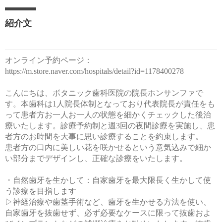
紹介文
オンライン予約ページ：
https://m.store.naver.com/hospitals/detail?id=1178400278
こんにちは、ボタニック歯科医院の院長ホンサンファで
す。本歯科は1人院長体制となっており代表院長が責任をも
って患者方お一人お一人の状態を細かくチェックした後治
療いたします。診療予約制と週3回の夜間診療を実施し、患
者方のお時間を大事に思い診療することを約束します。
患者方の口内に美しい花を咲かせるという意気込みで細か
い部分までデザインし、正確な診療をいたします。
・自然歯牙を生かして：自家歯牙を最大限長く生かして使
う診療を目指します
▷神経治療や歯茎手術など、歯牙を生かせる方法を使い、
自家歯牙を抜歯せず、必ず必要なケースに限って抜歯およ