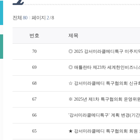
전체
80
페이지
2
/ 8
번호
제목
70
◎ 2025 강서미라클메디특구 미주지
69
◎ 애틀란타 제23차 세계한인비즈니스대회
68
☆ 강서미라클메디 특구협의회 신규
67
※ 2025년 제1차 특구협의회 운영위
66
'강서미라클메디특구' 계획 변경(기간 
65
★ 강서미라클메디 특구협의회 회원 