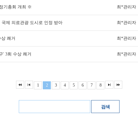
 정기총회 개최 ※
최*관리자
, 국제 의료관광 도시로 인정 받아
최*관리자
수상 쾌거
최*관리자
' 3회 수상 쾌거
최*관리자
1
2
3
4
5
6
7
8
검색