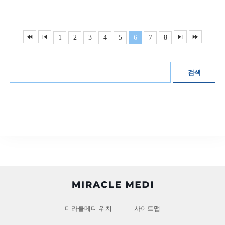
1
2
3
4
5
6
7
8
검색
미라클메디 위치
사이트맵