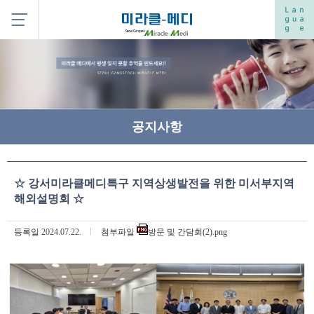
공지사항
☆ 강서미라클메디특구 지역상생발전을 위한 미서부지역
해외설명회 ☆
등록일
2024.07.22.
첨부파일
방문 및 간담회(2).png