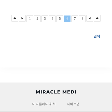
1
2
3
4
5
6
7
8
검색
미라클메디 위치
사이트맵