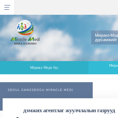
Мира
Миракл Меди бүс
дэмжих агентлаг жуулчлалын газрууд