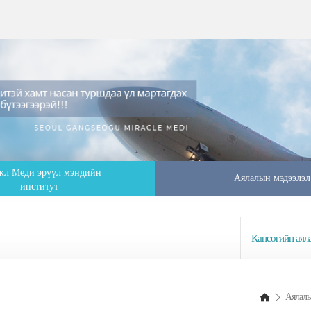
кл Меди эрүүл мэндийн
Аялалын мэдээлэл
институт
Кансогийн аял
Аялалы