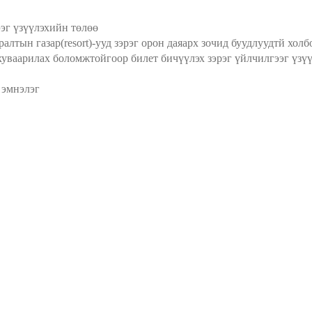
эг үзүүлэхийн төлөө
ралтын газар(resort)-ууд зэрэг орон даяарх зочид буудлуудтй хол
уваарилах боломжтойгоор билет бичүүлэх зэрэг үйлчилгээг үзү
 эмнэлэг