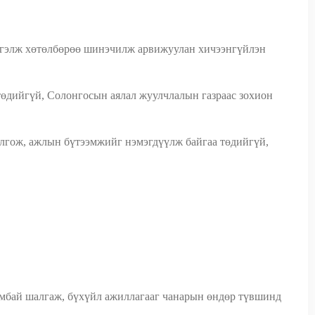
үргэлж хөтөлбөрөө шинэчилж арвижуулан хичээнгүйлэн
 төдийгүй, Солонгосын аялал жуулчлалын газраас зохион
болгож, ажлын бүтээмжийг нэмэгдүүлж байгаа төдийгүй,
нямбай шалгаж, бүхүйл ажиллагааг чанарын өндөр түвшинд