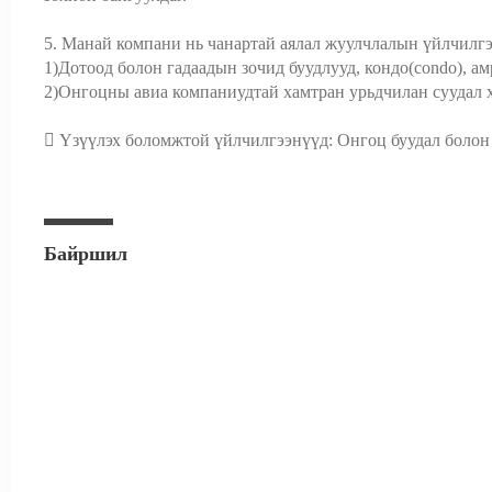
5. Манай компани нь чанартай аялал жуулчлалын үйлчилгэ
1)Дотоод болон гадаадын зочид буудлууд, кондо(condo), ам
2)Онгоцны авиа компаниудтай хамтран урьдчилан суудал х
 Үзүүлэх боломжтой үйлчилгээнүүд: Онгоц буудал болон
Байршил