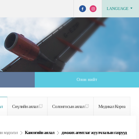
LANGUAGE
Олон нийт
ал
Сөүлийн аялал
Солонгосын аялал
Медикал Кореа
н мэдээлэл
Кансогийн аялал
дэмжих агентлаг жуулчлалын газрууд