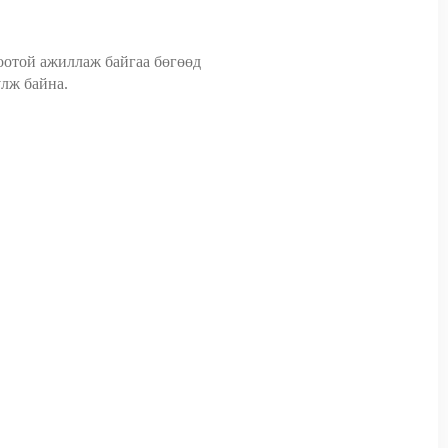
боотой ажиллаж байгаа бөгөөд
үлж байна.