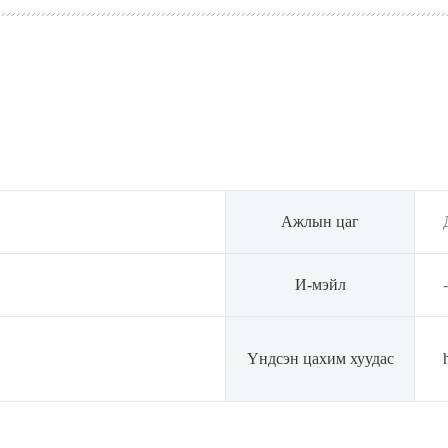
Ажлын цаг
И-мэйл
-
Үндсэн цахим хуудас