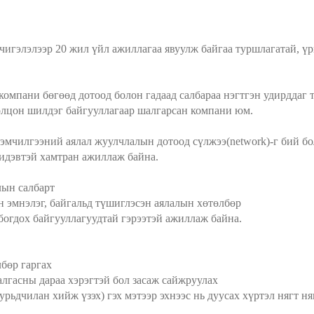
 чигэлэлээр 20 жил үйл ажиллагаа явуулж байгаа туршлагатай, 
компани бөгөөд дотоод болон гадаад салбараа нэгтгэн удирддаг
олцон шилдэг байгууллагаар шалгарсан компани юм.
д эмчилгээний аялал жуулчлалын дотоод сүлжээ(network)-г бий 
 идэвтэй хамтран ажиллаж байна.
лын салбарт
н эмнэлэг, байгальд түшиглэсэн аялалын хөтөлбөр
олбогдох байгууллагуудтай гэрээтэй ажиллаж байна.
бөр гаргах
алгасны дараа хэрэгтэй бол засаж сайжруулах
урьдчилан хийж үзэх) гэх мэтээр эхнээс нь дуусах хүртэл нягт 