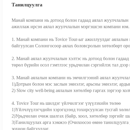
Танилцуулга
Манай компани нь дотоод болон гадаад аялал жуулчлалын
ажиллаж ирсэн аялал жуулчлалын мэргэшсэн компани юм.
1. Манай компани нь Tovice Tour-ыг ажиллуулдаг аялалын 
байгуулсан Солонгосоор аялах боловсролын хөтөлбөрт ор
2. Манай аялал жуулчлалын хэлтэс нь дотоод болон гадаа
төрөл бүрийн осол гэмтлээс урьдчилан сэргийлэх тал дээр
3. Манай аялалын компани нь эмчилгээний аялал жуулчла
1)Дотрын болон мэс заслын эмнэлэг, арьсны эмнэлэг, арды
2) Slow city well-being аялалын хөтөлбөр гаргах зэргээр х
4. Tovice Tour нь шилдэг үйлчилгээг үзүүлэхийн төлөө
1)Үйлчлүүлэгчдийн хэрэгцээнд тохирсуулсан тусгай хөлөл
2)Урьдчилан очиж шалгах (байр, хоол, хөтөлбөр зэргийг ш
3)Танилцуулах арга хэмжээ (Очихоосоо өмнө танилцуулга 
зохион байгуулдаг.