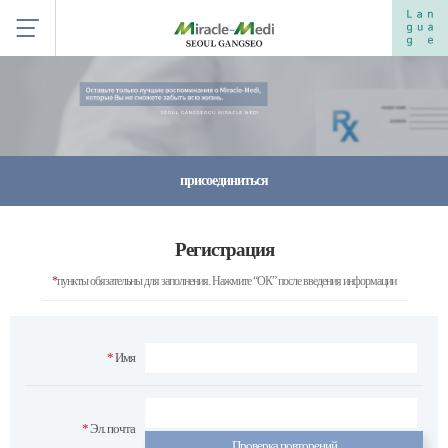
присоединиться
Регистрация
*
пункты обязательны для заполнения. Нажмите “ОК” после введения информации
*
Имя
*
Эл. почта
Проверка повторений