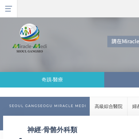
奇蹟-醫療
高級綜合醫院
婦
神經·骨骼外科類