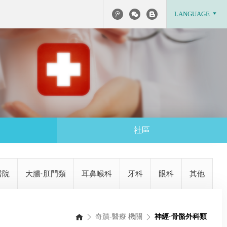
LANGUAGE
社區
醫院
大腸·肛門類
耳鼻喉科
牙科
眼科
其他
奇蹟-醫療 機關
神經·骨骼外科類