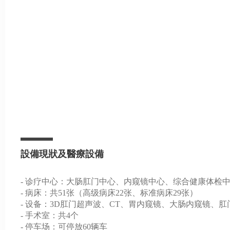
設備現狀及醫療設備
- 诊疗中心：大肠肛门中心、内窥镜中心、综合健康体检
- 病床：共51张（高级病床22张、标准病床29张）
- 设备：3D肛门超声波、CT、胃内窥镜、大肠内窥镜、肛门内压
- 手术室：共4个
- 停车场：可停放60辆车