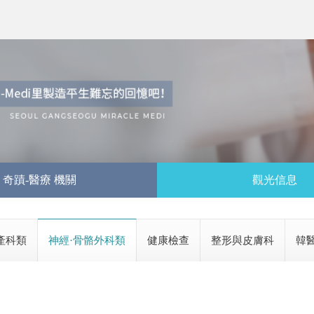
奇蹟-醫療 機關
觀光信息
產科類
神經·骨骼外科類
健康檢查
整形與皮膚科
韓