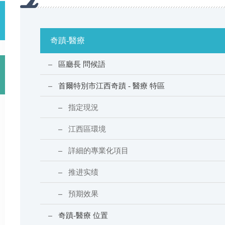
奇蹟-醫療
區廳長 問候語
首爾特別市江西奇蹟 - 醫療 特區
指定現況
江西區環境
詳細的專業化項目
推进实绩
預期效果
奇蹟-醫療 位置