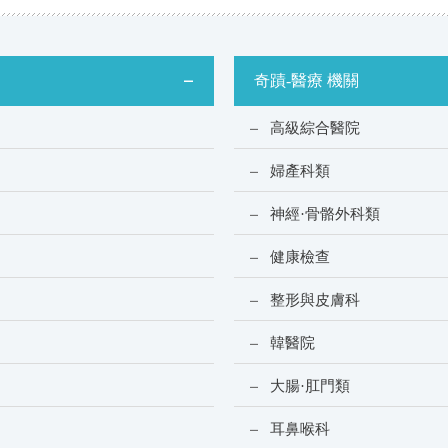
奇蹟-醫療 機關
高級綜合醫院
婦產科類
神經·骨骼外科類
健康檢查
整形與皮膚科
韓醫院
大腸·肛門類
耳鼻喉科