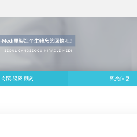
奇蹟-醫療 機關
觀光信息