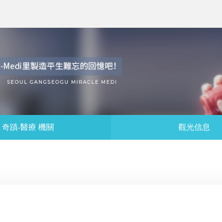
奇蹟-醫療 機關
觀光信息