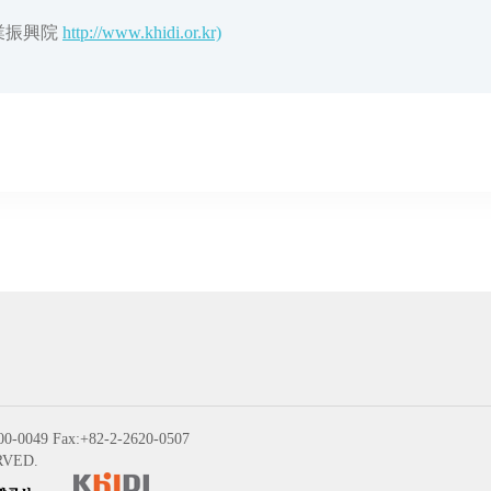
業振興院
http://www.khidi.or.kr)
00-0049 Fax:+82-2-2620-0507
RVED.