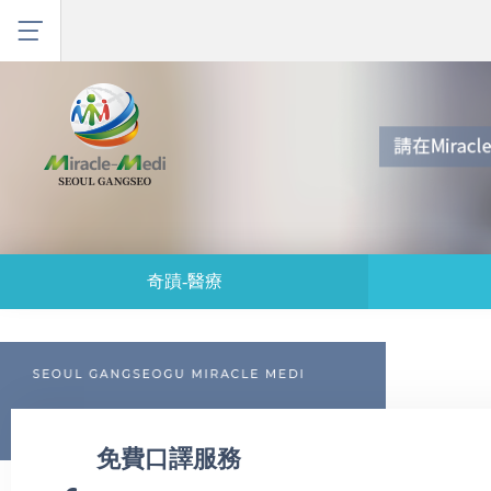
奇蹟-醫療
免費口譯服務