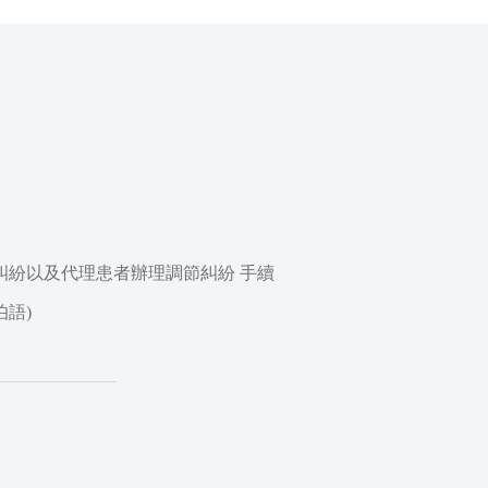
糾紛以及代理患者辦理調節糾紛 手續
語)