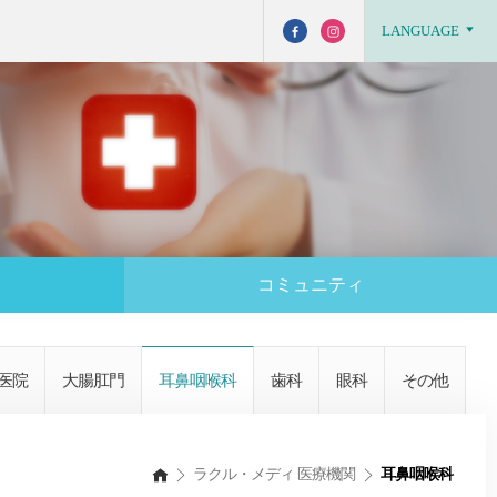
LANGUAGE
コミュニティ
医院
大腸肛門
耳鼻咽喉科
歯科
眼科
その他
ラクル・メディ 医療機関
耳鼻咽喉科