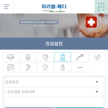
건강검진
종합병원
산부인과
신경정형
건강검진
성형피부
한의원
외과
대장항문
이비인후
치과
안과
기타
과