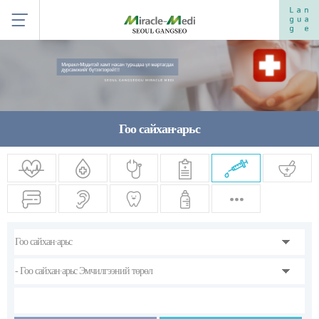
Гоо сайхан∙арьс