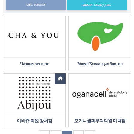
хайх эмнэлэг
дахин тохируулах
Чаэнюү эмнэлэг
Yonsei Хуваалцах Зөвлөл
아비쥬 의원 강서점
오가나셀피부과의원 마곡점