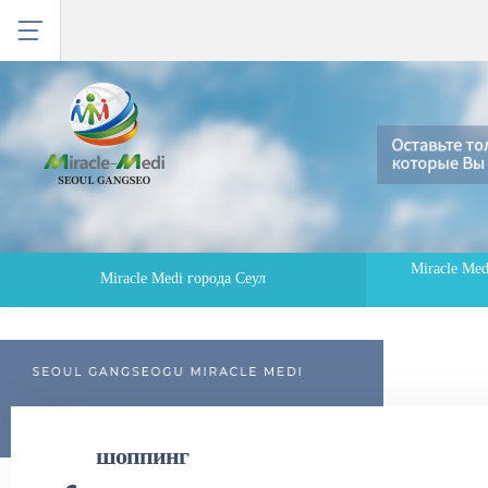
Miracle Me
Miracle Medi города Сеул
шоппинг