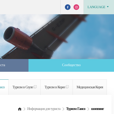
LANGUAGE
ста
Сообщество
нсо
Туризм в Сеуле
Туризм в Корее
Медицинская Корея
Информация для туриста
Туризм Гансо
шоппинг